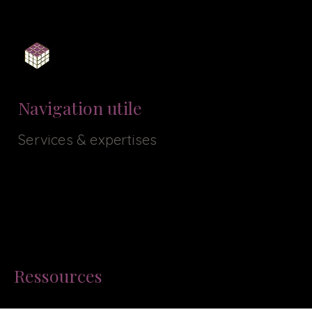
Toulouse - Occitanie - France
LinkedIn
Navigation utile
Services & expertises
Tarifs & prestations
Contact
Portfolio / Réalisations
Formation Wix
Référencement Seo & IA
Ressources