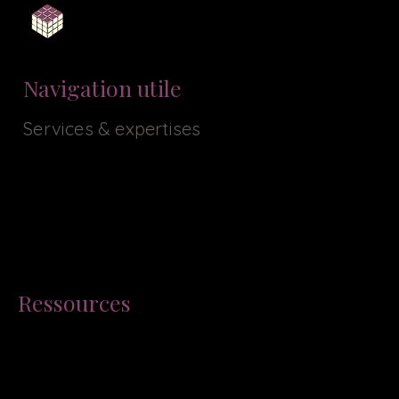
Navigation utile
Services & expertises
Tarifs & prestations
Contact
Portfolio / Réalisations
Formation Wix
Référencement Seo & IA
Ressources
Mentions légales
Politique de confidentialité & Rgpd
Glossaire Web & Seo