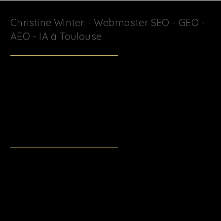
Christine Winter - Webmaster SEO - GEO -
AEO - IA à Toulouse
J’accompagne les professionnels , indépendants,
professions libérales, entrepreneurs et petites entreprises
dans la création & la formation de sites Wix & Wix Studio :
optimisation SEO, AEO, GEO et intégration de l'IA pour une
visibilité durable sur Google et dans les moteurs IA
(ChatGPT, Claude, Perplexity, Gemini).
christinewinter.fr@gmail.com
+33 (0) 6 61 21 93 80
Toulouse - Occitanie - France
LinkedIn