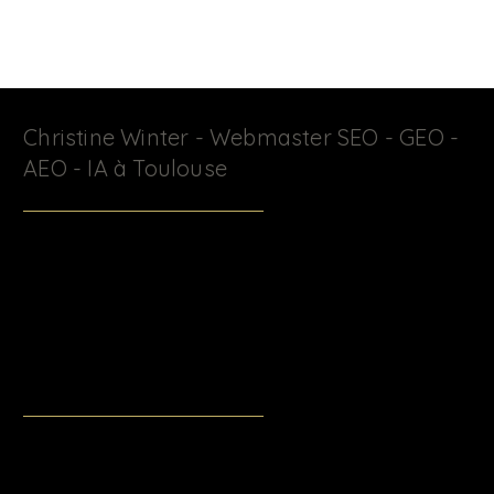
Christine Winter - Webmaster SEO - GEO -
AEO - IA à Toulouse
J’accompagne les professionnels , indépendants,
professions libérales, entrepreneurs et petites entreprises
dans la création & la formation de sites Wix & Wix Studio :
optimisation SEO, AEO, GEO et intégration de l'IA pour une
visibilité durable sur Google et dans les moteurs IA
(ChatGPT, Claude, Perplexity, Gemini).
christinewinter.fr@gmail.com
+33 (0) 6 61 21 93 80