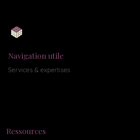
Toulouse - Occitanie - France
LinkedIn
Navigation utile
Services & expertises
Tarifs & prestations
Contact
Portfolio / Réalisations
Formation Wix
Référencement Seo & IA
Ressources