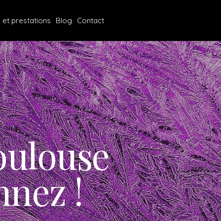
s et prestations
Blog
Contact
oulouse
nnez !