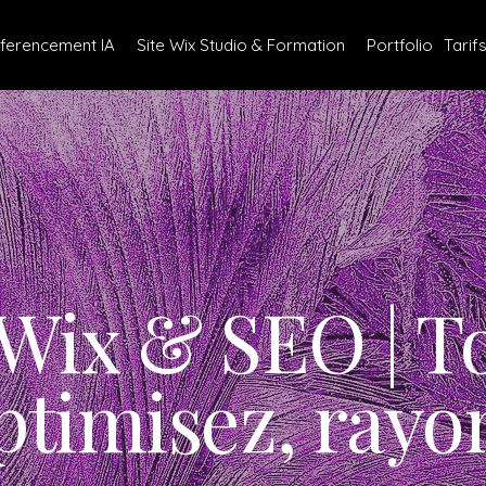
ferencement IA
Site Wix Studio & Formation
Portfolio
Tarif
Wix & SEO | T
ptimisez, rayo