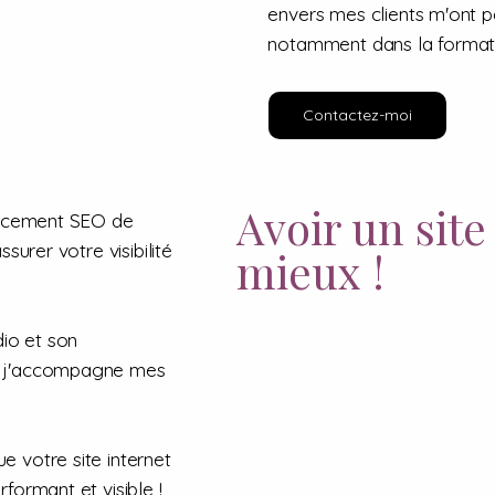
envers mes clients m'ont p
notamment dans la format
Contactez-moi
Avoir un site 
rencement SEO de
surer votre visibilité
mieux !
io et son
et j'accompagne mes
e votre site internet
formant et visible !