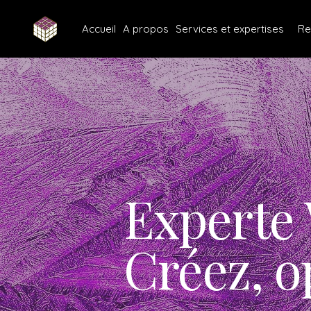
Accueil
A propos
Services et expertises
Re
Experte 
Créez, o