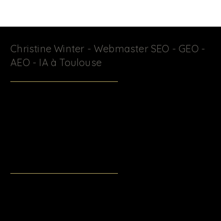
Christine Winter - Webmaster SEO - GEO -
AEO - IA à Toulouse
J’accompagne les professionnels , indépendants,
professions libérales, entrepreneurs et petites entreprises
dans la création & la formation de sites Wix & Wix Studio :
optimisation SEO, AEO, GEO et intégration de l'IA pour une
visibilité durable sur Google et dans les moteurs IA
(ChatGPT, Claude, Perplexity, Gemini).
christinewinter.fr@gmail.com
+33 (0) 6 61 21 93 80
Toulouse - Occitanie - France